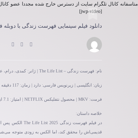
متاسفانه کانال تلگرام سایت از دسترس خارج شده مجددا عضو کانال
[jwp-video]
دانلود فیلم سینمایی فهرست زندگی با دوبله فارسی List 2025 WEB-DL
نام: فهرست زندگی – The Life List | ژانر: کمدی، درام، عاشقانه | تاریخ انتشار: سال 2025
زبان: انگلیسی | زیرنویس فارسی: دارد | زمان: 117 دقیقه | کیفیت: WEB-DL
فرمت: MKV | محصول نتفلیکس NETFLIX | امتیاز: 7.1 از 10
خلاصه داستان:
در فیلم فهرست زند
قدیمی‌اش را محقق کند، اما الکس به زودی متوجه می‌شود