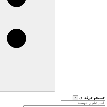
جستجو حرفه ای
×