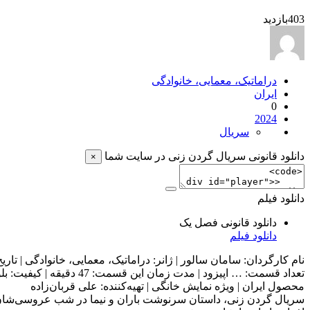
403
بازدید
دراماتیک، معمایی، خانوادگی
ایران
0
2024
سریال
دانلود قانونی سریال گردن زنی در سایت شما
×
دانلود فیلم
دانلود قانونی فصل یک
دانلود فیلم
نام کارگردان: سامان سالور | ژانر: دراماتیک، معمایی، خانوادگی | تاریخ ان
تعداد قسمت‌: … اپیزود | مدت زمان این قسمت: 47 دقیقه | کیفیت: بلوری
محصول ایران | ویژه نمایش خانگی | تهیه‌کننده: علی قربان‌زاده
سریال گردن زنی، داستان سرنوشت باران و نیما در شب عروسی‌شان اس