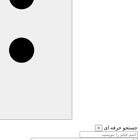
جستجو حرفه ای
×