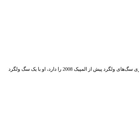
خلاصه داستان : پس از آزادی از زندان، لنگ به زادگاهش در شمال غربی چین باز می‌گردد. به عنوان بخشی از گشت سگ‌ها که وظیفه پاکسازی سگ‌های ولگرد پیش از المپیک 2008 را دارد، او با یک سگ ولگرد