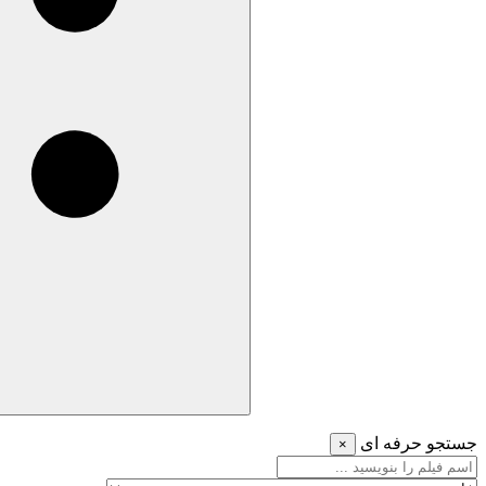
جستجو حرفه ای
×