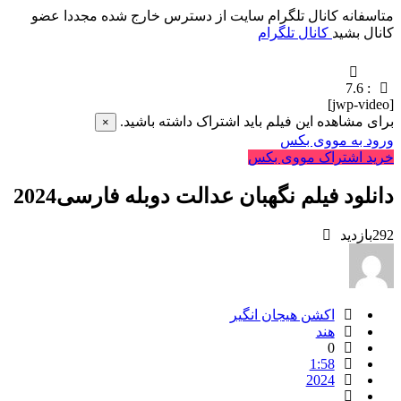
متاسفانه کانال تلگرام سایت از دسترس خارج شده مجددا عضو
کانال بشید
کانال تلگرام
7.6
:
[jwp-video]
برای مشاهده این فیلم باید اشتراک داشته باشید.
×
ورود به مووی بکس
خرید اشتراک مووی بکس
دانلود فیلم نگهبان عدالت دوبله فارسی2024
292
بازدید
اکشن هیجان انگیر
هند
0
1:58
2024