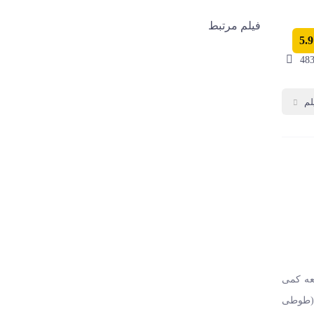
فیلم مرتبط
5.9
48
لم
لعه کمی
ا (طوطی