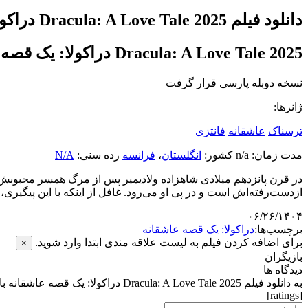
دانلود فیلم Dracula: A Love Tale 2025 دراکولا: یک قصه عاشقانه با زیرنویس فارسی
Dracula: A Love Tale 2025 دراکولا: یک قصه عاشقانه
نسخه دوبله پارسی قرار گرفت
ژانرها:
ترسناک
عاشقانه
فانتزی
مدت زمان: n/a کشور:
انگلستان
،
فرانسه
رده سنی:
N/A
در قرن پانزدهم میلادی شاهزاده ولادیمیر پس از مرگ همسر محبوبش، ا
ازدست‌رفته‌اش است و در پی او می‌رود. غافل از اینکه با این پیگی
۰۶/۲۶/۱۴۰۴
برچسب‌ها:
دراکولا: یک قصه عاشقانه
برای اضافه کردن فیلم به لیست علاقه مندی ابتدا وارد شوید.
×
بازیگران
دیدگاه ها
به دانلود فیلم Dracula: A Love Tale 2025 دراکولا: یک قصه عاشقانه با زیرنویس فارسی امتیاز دهید.
[ratings]