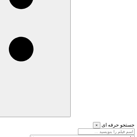
جستجو حرفه ای
×