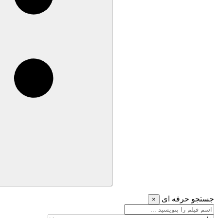
جستجو حرفه ای
×