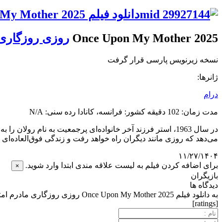
دانلود فیلم Once Upon My Mother 2025 روزی روزگاری مادرم
Once Upon My Mother 2025
روزی روزگاری
نسخه زیرنویس پارسی قرار گرفت
ژانرها:
درام
مدت زمان: 102 دقیقه کشور: فرانسه، کانادا رده سنی: N/A
در سال 1963، استر فرزند آخر خانواده‌ای پرجمعیت به نام رو
می‌دهد که روزی مانند دیگران راه خواهد رفت و زندگی فوق‌العاده‌ای خ
۱۱/۲۷/۱۴۰۴
برای اضافه کردن فیلم به لیست علاقه مندی ابتدا وارد شوید.
×
بازیگران
دیدگاه ها
به دانلود فیلم Once Upon My Mother 2025 روزی روزگاری مادرم امتیاز دهید.
[ratings]