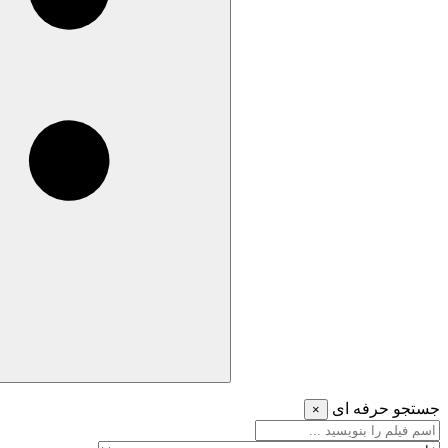
جستجو حرفه ای
×