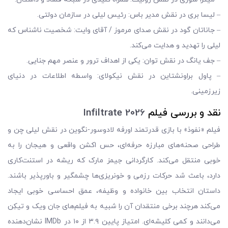
– لیسا بری در نقش مدیر باس: رئیس لیلی در سازمان دولتی.
– جاناتان گود در نقش صدای مرموز / آقای وایت: شخصیت ناشناس که
لیلی را تهدید و هدایت می‌کند.
– جف یانگ در نقش توان: یکی از اهداف ترور و عنصر مهم جنایی.
– پاول براونشتاین در نقش نیکولای: واسطه اطلاعات در دنیای
زیرزمینی.
نقد و بررسی فیلم
Infiltrate 2026
فیلم «نفوذ» با بازی قدرتمند اورفه لادوسور-نگوین در نقش لیلی چن و
طراحی صحنه‌های مبارزه حرفه‌ای، حس اکشن واقعی و هیجان را به
خوبی منتقل می‌کند. کارگردانی جیمز مارک که ریشه در استنت‌کاری
دارد، باعث شد حرکات رزمی و خونریزی‌ها چشمگیر و باورپذیر باشند.
داستان انتخاب بین خانواده و وظیفه، عمق احساسی خوبی ایجاد
می‌کند هرچند برخی منتقدان آن را شبیه به فیلم‌های جان ویک و تیکِن
می‌دانند و کمی کلیشه‌ای. امتیاز پایین ۳.۹ از ۱۰ در IMDb نشان‌دهنده