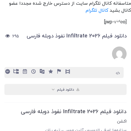
متاسفانه کانال تلگرام سایت از دسترس خارج شده مجددا عضو
کانال بشید
کانال تلگرام
[jwp-video]
دانلود فیلم Infiltrate 2026 نفوذ دوبله فارسی
695
دانلود فیلم
دانلود فیلم Infiltrate 2026 نفوذ دوبله فارسی
اکشن
ستاره‌ها: اورفی لادوسور، آلین موسی، تیم رزان