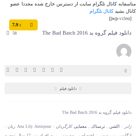
متاسفانه کانال تلگرام سایت از دسترس خارج شده مجددا عضو
کانال بشید
کانال تلگرام
[jwp-video]
7.9
:
دانلود فیلم گروه بد 2016 The Bad Batch
58
دانلود فیلم
دانلود فیلم گروه بد 2016 The Bad Batch
ژانر :
اکشن
,
ترسناک
,
معمایی
کارگردان :
Ana Lily Amirpour
زبان :
انگلیسی
زیرنویس :
اختصاصی
رده سنی :
به افراد زیر 17 سال توصیه