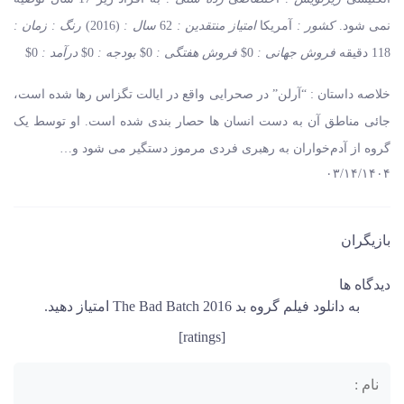
نمی شود.
کشور :
آمریکا
امتیاز منتقدین :
62
سال :
(2016)
رنگ :
زمان :
118 دقیقه
فروش جهانی :
0$
فروش هفتگی :
0$
بودجه :
0$
درآمد :
0$
خلاصه داستان : “آرلن” در صحرایی واقع در ایالت تگزاس رها شده است،
جائی مناطق آن به دست انسان ها حصار بندی شده است. او توسط یک
گروه از آدم‌خواران به رهبری فردی مرموز دستگیر می شود و…
۰۳/۱۴/۱۴۰۴
بازیگران
دیدگاه ها
به دانلود فیلم گروه بد 2016 The Bad Batch امتیاز دهید.
[ratings]