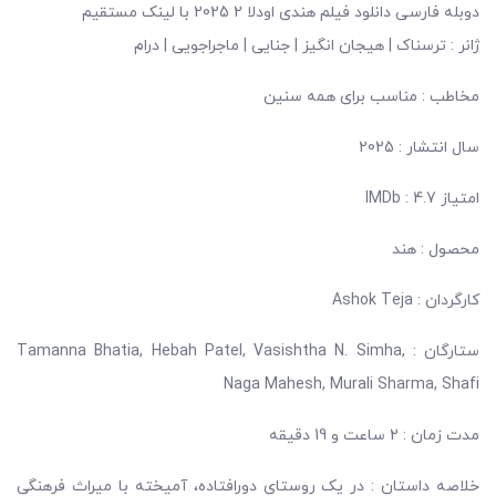
دوبله فارسی
دانلود فیلم هندی اودلا 2 2025 با لینک مستقیم
ژانر :
ترسناک | هیجان انگیز | جنایی | ماجراجویی | درام
مخاطب :
مناسب برای همه سنین
سال انتشار :
2025
امتیاز IMDb :
4.7
محصول :
هند
کارگردان :
Ashok Teja
ستارگان :
Tamanna Bhatia, Hebah Patel, Vasishtha N. Simha,
Naga Mahesh, Murali Sharma, Shafi
مدت زمان :
2 ساعت و 19 دقیقه
خلاصه داستان : در یک روستای دورافتاده، آمیخته با میراث فرهنگی