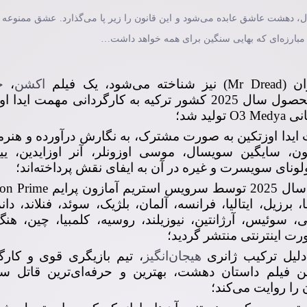
، دهشت عاشق عابده می‌شود و این قانون را زیر پا می‌گذارد. عشق ممنوعه آن
رد. مبارزه‌ای که بهایی سنگین برای همه خواهد داشت…
ی‌شود، یک فیلم
اکشن
،
ج
محصول سال 2025 کشور ترکیه به کارگردانی مهمت ایدا 
ت ایدا اوزتکین به صورت مشترک، به نگارش درآورده و هنرم
، سایگین سویسال، موسی اوزونلر، آنر اوزایدین، ییل
لونای سویسرت و غیره در آن به ایفای نقش پرداخته‌اند؛
اولین بار در تاریخ 21 اکتبر سال 2025 توسط سرویس ا
الیا، برزیل، ایتالیا، فرانسه، آلمان، بلژیک، سوئد، فنلاند، دا
، سوئیس، آرژانتین، نیوزیلند، روسیه، کلمبیا، چین، هنگ
رت اینترنتی منتشر گردید؛
لیل ترکیب ژانری
هیجان‌انگیز
، تیم بازیگری قوی و کارگ
ن فیلم داستان دهشت، بهترین و حرفه‌ای‌ترین قاتل س
را روایت می‌کند؛