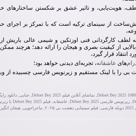
ف، هویت‌یابی، و تاثیر عشق بر شکستن ساختارهای خ
ساخت از سینمای ترکیه است که با تمرکز بر اجرای حرف
عه،
به لطف کارگردانی فنی اوزتکین و شیمی عالی باریش ار
لایی از کیفیت بصری و هیجان را ارائه دهد؛ هرچند ممک
 انتقاد قرار گیرد،
رام
‌های
عاشقانه
، تجربه‌ای دیدنی خواهد بود؛
 بی را با ‌لینک مستقیم و زیرنویس فارسی چسبیده از و
,
تماشای آنلاین فیلم Dehset Bey 2025
,
جنایی
,
دانلود رای
,
زیرنویس فارسی Dehset Bey 2025
,
عاشقانه
,
فیلم Dehset Bey 2025
سی
,
فیلم سینمایی دهشت بی ۲۰۲۵
,
ماجراجویی
,
هیجان انگیز