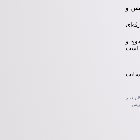
شن و
ه‌ای
دوچ و
ن است
بسایت
گان فیلم
 با زیرنویس