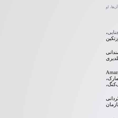
‌ها، او
نایی
،
اوزتکین
ندانی
دیری
ستریم آمازون پرایم Amazon Prime
نمارک،
‌کنگ،
ردانی
ازمان