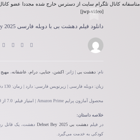
متاسفانه کانال تلگرام سایت از دسترس خارج شده مجددا عضو کانال
[jwp-video]
دانلود فیلم دهشت بی با دوبله فارسی Dehset Bey 2025
نام:
دهشت بی
| ژانر:
اکشن
،
جنایی
،
درام
،
عاشقانه
،
مهیج
،
زبان: دوبله فارسی | زیرنویس فارسی: دارد | زمان: 130 دقیقه | کیفیت: WEB-DL
محصول آمازون پرایم Amazon Prime | امتیاز فیلم: 7.0 از 10
خلاصه داستان:
در فیلم
دهشت بی
Dehset Bey 2025
دهشت، یک قاتل رده 
کودکی به خدمت می‌گیرد.