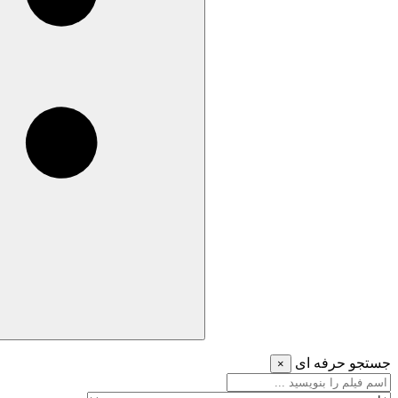
جستجو حرفه ای
×