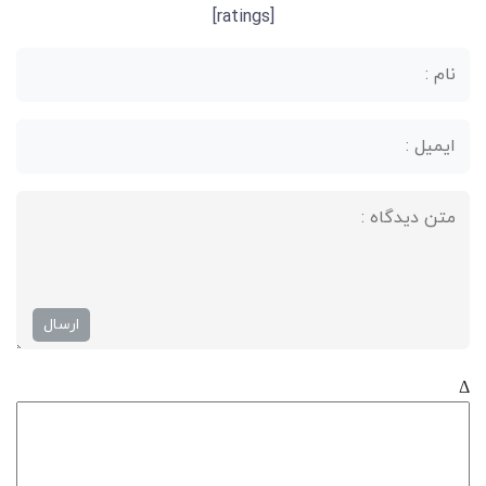
[ratings]
Δ