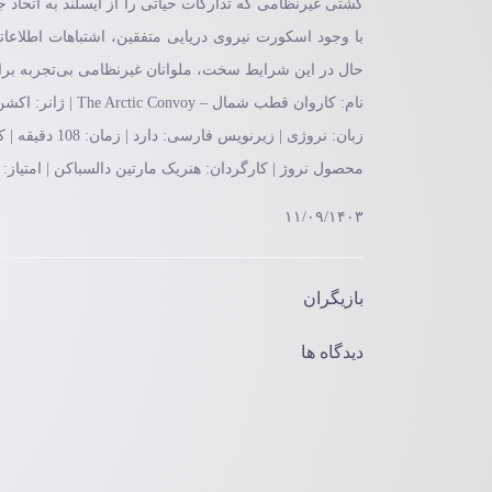
کشتی غیرنظامی که تدارکات حیاتی را از ایسلند به اتحاد
با وجود اسکورت نیروی دریایی متفقین، اشتباهات اطلاعاتی
حال در این شرایط سخت، ملوانان غیرنظامی بی‌تجربه برای بقا می‌جنگند و د
نام: کاروان قطب شمال – The Arctic Convoy | ژانر: اکشن، تاریخی، درام، جنگی، مهیج
زبان: نروژی | زیرنویس فارسی: دارد | زمان: 108 دقیقه | کیفیت: WEB-DL
محصول نروژ | کارگردان: هنریک مارتین دالسباکن | امتیاز: 6.8
۱۱/۰۹/۱۴۰۳
بازیگران
دیدگاه ها