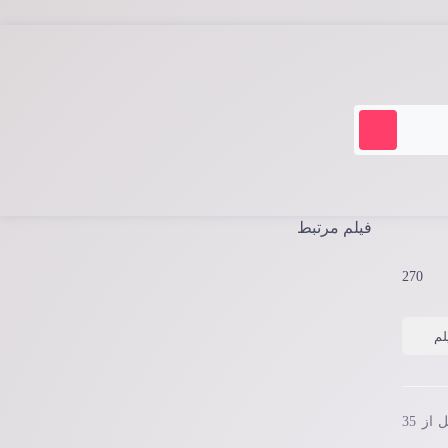
فیلم مرتبط
270
لم
فیلم کاروان قطب شمال The Arctic Convoy 2023 براساس داستانی واقعی روایت شده است. در سال 1942 میلادی، کاروانی متشکل از 35