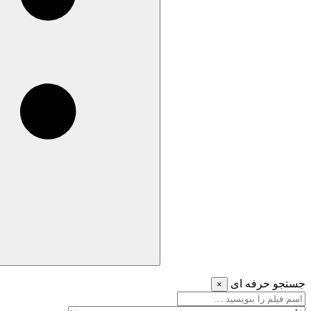
جستجو حرفه ای
×