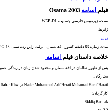
فیلم
اسامه
Osama 2003
نسخه زیرنویس فارسی چسبیده WEB-DL
ژانرها:
درام
مدت زمان: 83 دقیقه کشور: افغانستان، ایرلند، ژاپن رده سنی: PG-13 – برای خشونت ملایم، محتوای عاشقانه و تم‌های بزرگسالانه
خلاصه داستان فیلم
اسامه
پس از ظهور طالبان در افغانستان و محدود شدن زنان در زندگی عمومی
ستارگان:
a Sahar Khwaja Nader Mohammad Arif Herati Mohamad Haref Harati
کارگردان:
Siddiq Barmak
7.3