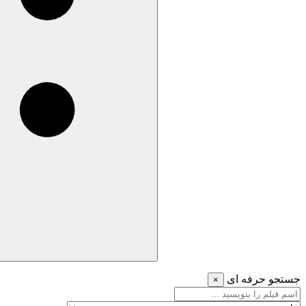
جستجو حرفه ای
×